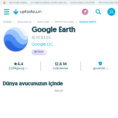
BETA PUBG MOBILE
MY HERO ACADEMIA UNITED SURVIVAL
GAME WORLD: LIFE STORY
VPN UYGULAMALARI
ANDROID
/
UYGULAMALAR
/
YAŞAM TARZI
/
SEYAHAT VE ULAŞIM
/
GOOGLE EARTH
Google Earth
10.111.83.03
Google LLC
#2
YOLDA
4.4
12.6 M
2,234
görüş
indirilenler
güvenlik
Dünya avucunuzun içinde
REKLAM