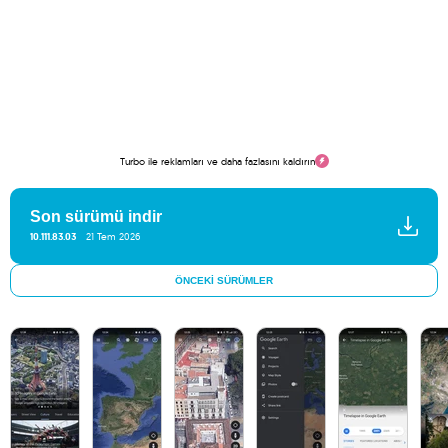
Turbo ile reklamları ve daha fazlasını kaldırın
Son sürümü indir
10.111.83.03
21 Tem 2026
ÖNCEKI SÜRÜMLER