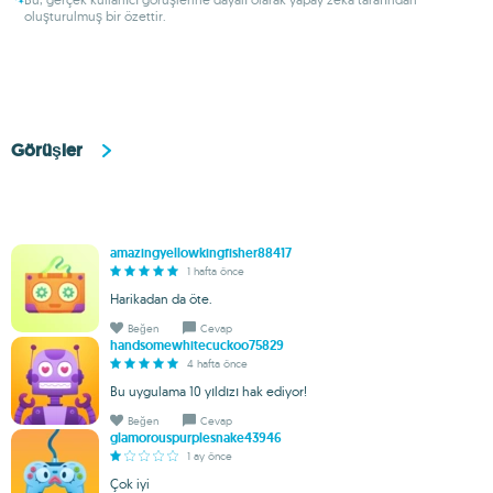
oluşturulmuş bir özettir.
Görüşler
amazingyellowkingfisher88417
1 hafta önce
Harikadan da öte.
Beğen
Cevap
handsomewhitecuckoo75829
4 hafta önce
Bu uygulama 10 yıldızı hak ediyor!
Beğen
Cevap
glamorouspurplesnake43946
1 ay önce
Çok iyi