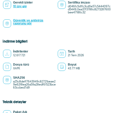
Gerekli izinler
Sertifika imzası
10 izni gör
d046fc5d1fc3cd0e57c5444097c
d5449,0ea37f3786c8273287600
bee47186c32
Güvenlik ve antivirüs
raporunu gör
İndirme bilgileri
İndirilenler
Tarih
12.617.721
21 Tem 2026
Dosya türü
Boyut
XAPK
43.77 MB
SHA256
a25c8deff7643949c82721beae2
9e62f8ea26a59a28edf61523bce
63ccbed7d9
Teknik detaylar
Paket Adı