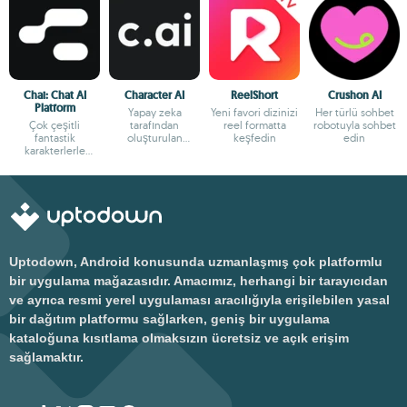
Chai: Chat AI
Character AI
ReelShort
Crushon AI
Platform
Yapay zeka
Yeni favori dizinizi
Her türlü sohbet
Çok çeşitli
tarafından
reel formatta
robotuyla sohbet
fantastik
oluşturulan
keşfedin
edin
karakterlerle
karakterlerle
sohbet edin
sohbet edin
Uptodown, Android konusunda uzmanlaşmış çok platformlu
bir uygulama mağazasıdır. Amacımız, herhangi bir tarayıcıdan
ve ayrıca resmi yerel uygulaması aracılığıyla erişilebilen yasal
bir dağıtım platformu sağlarken, geniş bir uygulama
kataloğuna kısıtlama olmaksızın ücretsiz ve açık erişim
sağlamaktır.