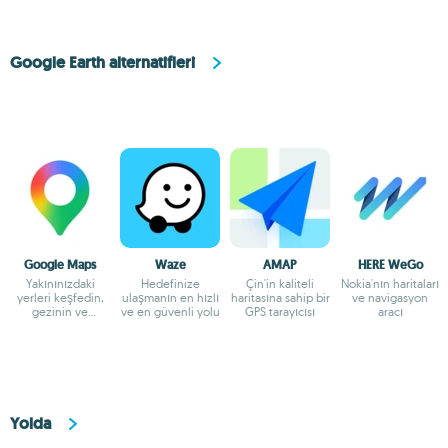
Google Earth alternatifleri
Google Maps
Waze
AMAP
HERE WeGo
Yakınınızdaki
Hedefinize
Çin'in kaliteli
Nokia'nın haritaları
yerleri keşfedin,
ulaşmanın en hızlı
haritasına sahip bir
ve navigasyon
gezinin ve
ve en güvenli yolu
GPS tarayıcısı
aracı
keşfedin
Yolda