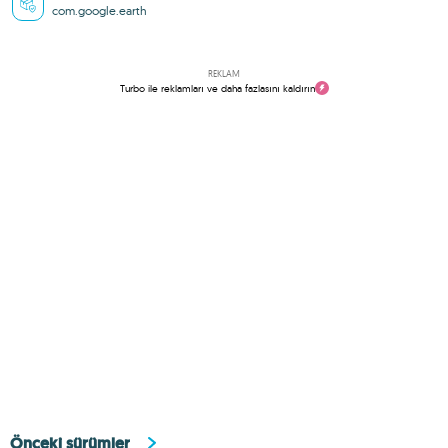
com.google.earth
REKLAM
Turbo ile reklamları ve daha fazlasını kaldırın
Önceki sürümler