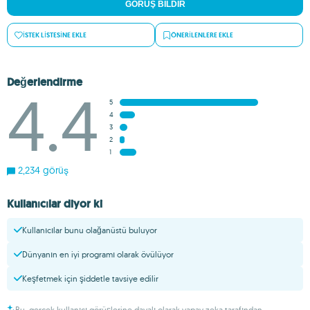
GÖRÜŞ BILDIR
İSTEK LISTESINE EKLE
ÖNERILENLERE EKLE
Değerlendirme
4.4
5
4
3
2
1
2,234 görüş
Kullanıcılar diyor ki
Kullanıcılar bunu olağanüstü buluyor
Dünyanın en iyi programı olarak övülüyor
Keşfetmek için şiddetle tavsiye edilir
Bu, gerçek kullanıcı görüşlerine dayalı olarak yapay zeka tarafından