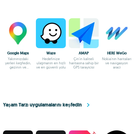
Google Maps
Waze
AMAP
HERE WeGo
Yakınınızdaki
Hedefinize
Çin'in kaliteli
Nokia'nın haritaları
yerleri keşfedin,
ulaşmanın en hızlı
haritasına sahip bir
ve navigasyon
gezinin ve
ve en güvenli yolu
GPS tarayıcısı
aracı
keşfedin
Yaşam Tarzı uygulamalarını keşfedin