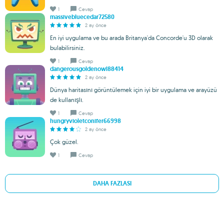
1
Cevap
massivebluecedar72580
2 ay önce
En iyi uygulama ve bu arada Britanya'da Concorde'u 3D olarak
bulabilirsiniz.
1
Cevap
dangerousgoldenowl88414
2 ay önce
Dünya haritasını görüntülemek için iyi bir uygulama ve arayüzü
de kullanışlı.
1
Cevap
hungryvioletconifer66998
2 ay önce
Çok güzel.
1
Cevap
DAHA FAZLASI